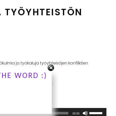
A TYÖYHTEISTÖN
ökulmia ja työkaluja työyhteisöjen konfliktien
THE WORD :)
ssa konfliktit ja johtajuus.
Nuolinäppäimi
00:00