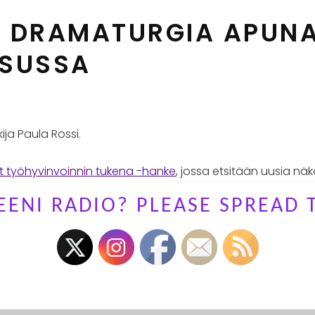
: DRAMATURGIA APUN
ISUSSA
ija Paula Rossi.
 työhyvinvoinnin tukena -hanke
, jossa etsitään uusia näk
ällä tarinankerronnan ja dramaturgian lainalaisuuksia.
ENI RADIO? PLEASE SPREAD 
äitöskirjatutkija, jonka asiantuntemusalueina ovat muun mua