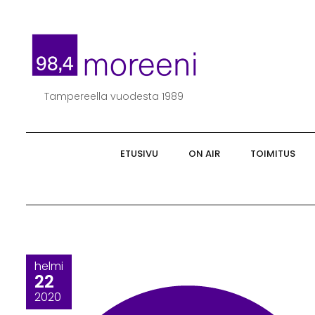
Skip
to
content
Tampereella vuodesta 1989
ETUSIVU
ON AIR
TOIMITUS
helmi
22
2020