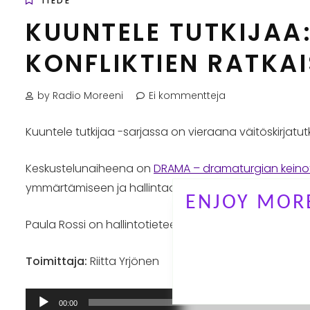
TIEDE
KUUNTELE TUTKIJAA
KONFLIKTIEN RATKA
by Radio Moreeni
Ei kommentteja
Kuuntele tutkijaa -sarjassa on vieraana väitöskirjatutk
Keskustelunaiheena on
DRAMA – dramaturgian keinot
ymmärtämiseen ja hallintaan tutkimalla ja hyödyntäm
ENJOY MORE
Paula Rossi on hallintotieteen yliopisto-opettaja ja v
Toimittaja:
Riitta Yrjönen
Äänitoistin
00:00