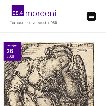
Skip
to
content
Tampereella vuodesta 1989
tammi
26
2021