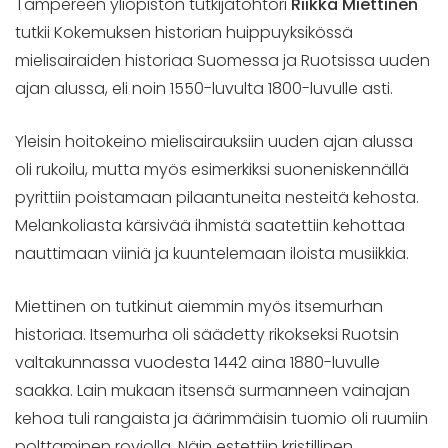
Tampereen yliopiston tutkijatohtori
Riikka Miettinen
tutkii Kokemuksen historian huippuyksikössä
mielisairaiden historiaa Suomessa ja Ruotsissa uuden
ajan alussa, eli noin 1550-luvulta 1800-luvulle asti.
Yleisin hoitokeino mielisairauksiin uuden ajan alussa
oli rukoilu, mutta myös esimerkiksi suoneniskennällä
pyrittiin poistamaan pilaantuneita nesteitä kehosta.
Melankoliasta kärsivää ihmistä saatettiin kehottaa
nauttimaan viiniä ja kuuntelemaan iloista musiikkia.
Miettinen on tutkinut aiemmin myös itsemurhan
historiaa. Itsemurha oli säädetty rikokseksi Ruotsin
valtakunnassa vuodesta 1442 aina 1880-luvulle
saakka. Lain mukaan itsensä surmanneen vainajan
kehoa tuli rangaista ja äärimmäisin tuomio oli ruumiin
polttaminen roviolla. Näin estettiin kristillinen