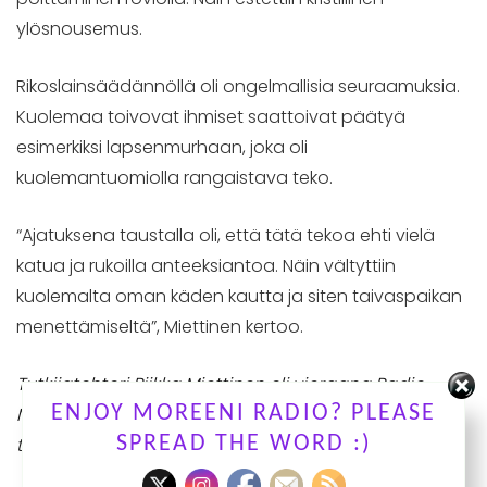
ylösnousemus.
Rikoslainsäädännöllä oli ongelmallisia seuraamuksia.
Kuolemaa toivovat ihmiset saattoivat päätyä
esimerkiksi lapsenmurhaan, joka oli
kuolemantuomiolla rangaistava teko.
“Ajatuksena taustalla oli, että tätä tekoa ehti vielä
katua ja rukoilla anteeksiantoa. Näin vältyttiin
kuolemalta oman käden kautta ja siten taivaspaikan
menettämiseltä”, Miettinen kertoo.
Tutkijatohtori Riikka Miettinen oli vieraana Radio
ENJOY MOREENI RADIO? PLEASE
Moreenin Kuuntele tutkijaa -ohjelmassa 26.
SPREAD THE WORD :)
tammikuuta 2021.