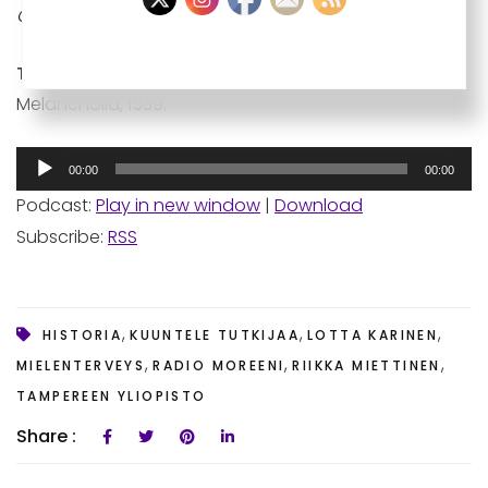
Otsikkoa muokattu ja lyhennetty 27.1.2021.
Toimittaja
: Lotta Karinen
Kuva:
Sebald Beham,
Melancholia, 1539.
Äänitoistin
00:00
00:00
Podcast:
Play in new window
|
Download
Subscribe:
RSS
,
,
,
HISTORIA
KUUNTELE TUTKIJAA
LOTTA KARINEN
,
,
,
MIELENTERVEYS
RADIO MOREENI
RIIKKA MIETTINEN
TAMPEREEN YLIOPISTO
Share :