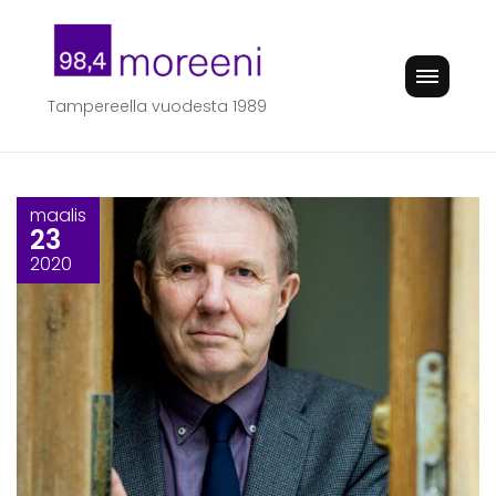
Skip
to
content
Tampereella vuodesta 1989
maalis
23
2020