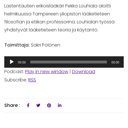
Lastentautien erikoislääkäri Pekka Louhiala aloitti
helmikuussa Tampereen yliopiston lääketieteen
filosofian ja etiikan professorina. Louhialan työssä
yhdistyvät lääketieteen teoria ja käytäntö.
Toimittaja:
Sakri Pölönen
Äänitoistin
00:00
00:00
Podcast:
Play in new window
|
Download
Subscribe:
RSS
Share :