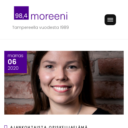
Skip
to
content
Tampereella vuodesta 1989
marras
06
2020
,
AJANKOHTAISTA
OPISKELIJAELÄMÄ