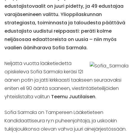
edustajistovaalit on juuri pidetty, ja 49 edustajaa
varajäsenineen valittu. Ylioppilaskunnan
strategiasta, toiminnasta ja taloudesta päättävä
edustajisto uudistui reippaasti: peräti kolme
neljäsosaa edaattoreista on uusia – niin myös
vaalien ääniharava Sofia Sarmala.
Neljättä vuotta lääketiedettä
opiskeleva Sofia Sarmala keräsi 121
äänen potin ja jätti kirkkaasti taakseen seuraavaksi
eniten eli 90 ääntä saaneen, viestintätieteilijöiden
yhteislistalta valitun
Teemu Juutilaisen
.
Sofia Sarmala on Tampereen Lääketieteen
Kandidaattiseura ry:n puheenjohtaja, ja uskookin
tukijajoukkonsa olevan vahva juuri ainejärjestössään.