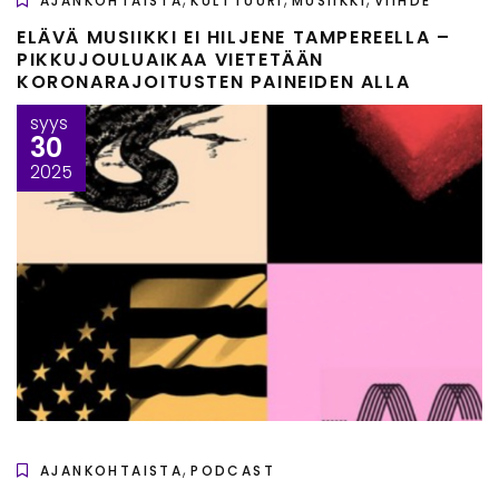
AJANKOHTAISTA
KULTTUURI
MUSIIKKI
VIIHDE
ELÄVÄ MUSIIKKI EI HILJENE TAMPEREELLA –
PIKKUJOULUAIKAA VIETETÄÄN
KORONARAJOITUSTEN PAINEIDEN ALLA
syys
30
2025
,
AJANKOHTAISTA
PODCAST