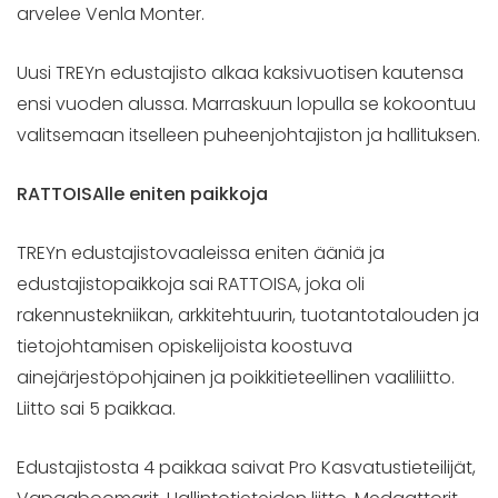
arvelee Venla Monter.
Uusi TREYn edustajisto alkaa kaksivuotisen kautensa
ensi vuoden alussa. Marraskuun lopulla se kokoontuu
valitsemaan itselleen puheenjohtajiston ja hallituksen.
RATTOISAlle eniten paikkoja
TREYn edustajistovaaleissa eniten ääniä ja
edustajistopaikkoja sai RATTOISA, joka oli
rakennustekniikan, arkkitehtuurin, tuotantotalouden ja
tietojohtamisen opiskelijoista koostuva
ainejärjestöpohjainen ja poikkitieteellinen vaaliliitto.
Liitto sai 5 paikkaa.
Edustajistosta 4 paikkaa saivat Pro Kasvatustieteilijät,