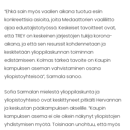
”Ehkä sain myös vaalien aikana tuotua esiin
konkreettisia asioita, joita Medaattorien vaaliliitto
ajaa edustajistotyössä. Keskeiset tavoitteet ovat,
että TREY on keskeinen järjestöjen tukija korona-
aikana, ja että sen resurssit kohdennetaan ja
keskitetään ylioppilaskunnan toiminnan
edistämiseen. Kolmas tärkeä tavoite on Kaupin
kampuksen aseman vahvistaminen osana
yliopistoyhteisöä”, Sarmala sanoo.
Sofia Sarmalan mielestä ylioppilaskunta ja
yliopistoyhteisö ovat keskittyneet pitkälti Hervannan
ja keskustan pääkampuksen akselille. ”Kaupin
kampuksen asema ei ole oikein näkynyt yliopistojen
yhdistymisen myötä. Toisinaan unohtuu, että myös