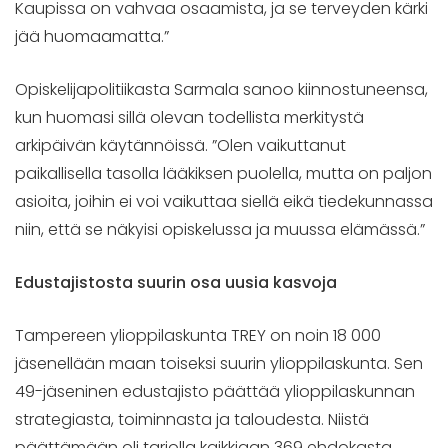
Kaupissa on vahvaa osaamista, ja se terveyden kärki
jää huomaamatta.”
Opiskelijapolitiikasta Sarmala sanoo kiinnostuneensa,
kun huomasi sillä olevan todellista merkitystä
arkipäivän käytännöissä. ”Olen vaikuttanut
paikallisella tasolla lääkiksen puolella, mutta on paljon
asioita, joihin ei voi vaikuttaa siellä eikä tiedekunnassa
niin, että se näkyisi opiskelussa ja muussa elämässä.”
Edustajistosta suurin osa uusia kasvoja
Tampereen ylioppilaskunta TREY on noin 18 000
jäsenellään maan toiseksi suurin ylioppilaskunta. Sen
49-jäseninen edustajisto päättää ylioppilaskunnan
strategiasta, toiminnasta ja taloudesta. Niistä
päättämään oli tarjolla kaikkiaan 369 ehdokasta.