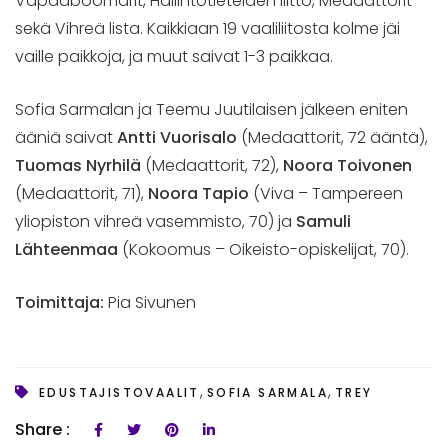
Vapaaboomarit, Hallintotieteiden liitto, Medaattorit
sekä Vihreä lista. Kaikkiaan 19 vaaliliitosta kolme jäi
vaille paikkoja, ja muut saivat 1-3 paikkaa.
Sofia Sarmalan ja Teemu Juutilaisen jälkeen eniten
ääniä saivat
Antti Vuorisalo
(Medaattorit, 72 ääntä),
Tuomas Nyrhilä
(Medaattorit, 72),
Noora Toivonen
(Medaattorit, 71),
Noora Tapio
(Viva – Tampereen
yliopiston vihreä vasemmisto, 70) ja
Samuli
Lähteenmaa
(Kokoomus – Oikeisto-opiskelijat, 70).
Toimittaja:
Pia Sivunen
,
,
EDUSTAJISTOVAALIT
SOFIA SARMALA
TREY
Share :