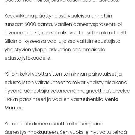
Keskiviikkona päättyneissä vaaleissa annettiin
runsaat 5000 ääntä. Vaalien äänestysprosentti oli
hivenen alle 30, kun se kaksi vuotta sitten oli miltei 39.
Silloin oli kyseessä vaalit, joissa valittiin edustajisto
yhdistyvien ylioppilaskuntien ensimmäiselle
edustajistokaudelle.
”Silloin kaksi vuotta sitten toiminnan painotukset ja
edustajiston valtasuhteet toimivat yhdistymisaikana
hyvänä äänestäjiä vetäneenä magneettina”, arvelee
TREYn pääsihteeri ja vaalien vastuuhenkilö
Venla
Monter
.
Koronallakin lienee osuutta alhaisempaan
äänestysinnokkuuteen. Sen vuoksi ei nyt voitu tehdä