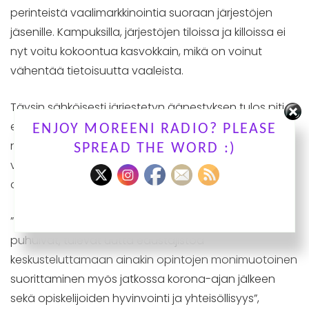
perinteistä vaalimarkkinointia suoraan järjestöjen
jäsenille. Kampuksilla, järjestöjen tiloissa ja killoissa ei
nyt voitu kokoontua kasvokkain, mikä on voinut
vähentää tietoisuutta vaaleista.
Täysin sähköisesti järjestetyn äänestyksen tulos piti
edustajiston valtasuhteet varsin samanlaisina kuin
ENJOY MOREENI RADIO? PLEASE
nykyedustajistossa. Kasvot edustajistossa sen sijaan
SPREAD THE WORD :)
vaihtuvat: peräti kolme neljäsosaa kokoonpanosta
on uusia edaattoreita.
”Siitä päätellen, mistä vaaliliitot vaalien aikaan paljon
puhuivat, tulevat uutta edustajistoa
keskusteluttamaan ainakin opintojen monimuotoinen
suorittaminen myös jatkossa korona-ajan jälkeen
sekä opiskelijoiden hyvinvointi ja yhteisöllisyys”,