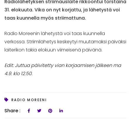
Radiolähetyksen striimauslaite rikkoontui torstaina
31. elokuuta. Vika on nyt korjattu, ja lähetystä voi
taas kuunnella myös striimattuna.
Radio Moreenin lähetystä voi taas kuunnella
verkossa. Striimilähetys keskeytyi muutamaksi päiväksi
laiterikon takia elokuun viimeisenä päivänä.
Edit: Juttua päivitetty vian korjaamisen jälkeen ma
4.9. klo 12.50.
RADIO MOREENI
Share :