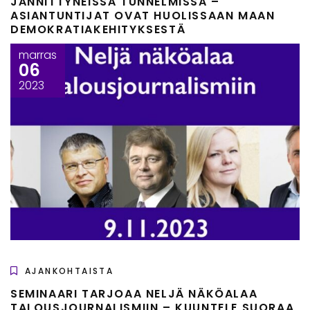
JÄNNITTYNEISSÄ TUNNELMISSA –
ASIANTUNTIJAT OVAT HUOLISSAAN MAAN
DEMOKRATIAKEHITYKSESTÄ
marras
06
2023
AJANKOHTAISTA
SEMINAARI TARJOAA NELJÄ NÄKÖALAA
TALOUSJOURNALISMIIN – KUUNTELE SUORAA