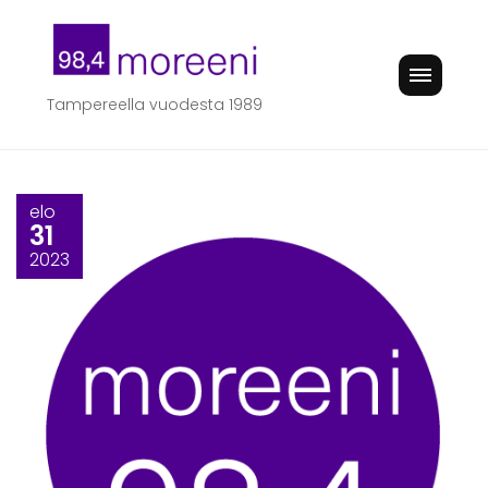
Skip
to
content
Tampereella vuodesta 1989
elo
31
2023