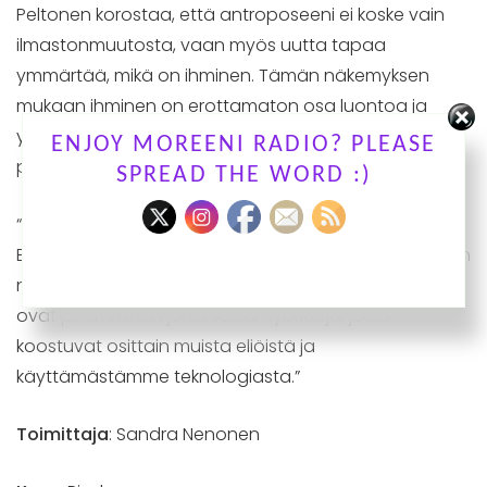
Peltonen korostaa, että antroposeeni ei koske vain
ilmastonmuutosta, vaan myös uutta tapaa
ymmärtää, mikä on ihminen. Tämän näkemyksen
mukaan ihminen on erottamaton osa luontoa ja
ympäristöä, eikä luontoa tulisi nähdä vain
ENJOY MOREENI RADIO? PLEASE
passiivisena taustana ihmisen toimille.
SPREAD THE WORD :)
“Emme ole olemassa ilman muita eliöitä sisällämme.
Esimerkiksi ihmisessä olevista soluista itse asiassa vain
noin kymmenen prosenttia on ihmissoluja. Ihmiset
ovat pikemminkin jonkinlaisia hybridejä, jotka
koostuvat osittain muista eliöistä ja
käyttämästämme teknologiasta.”
Toimittaja
: Sandra Nenonen