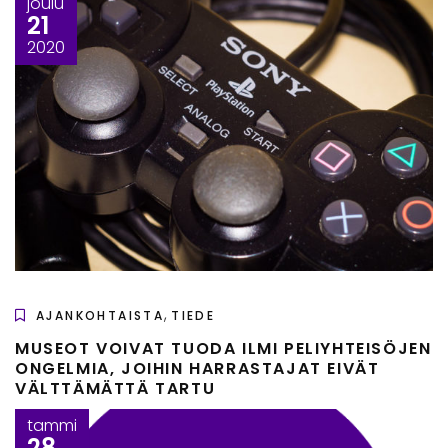
joulu
21
2020
,
AJANKOHTAISTA
TIEDE
MUSEOT VOIVAT TUODA ILMI PELIYHTEISÖJEN
ONGELMIA, JOIHIN HARRASTAJAT EIVÄT
VÄLTTÄMÄTTÄ TARTU
tammi
28