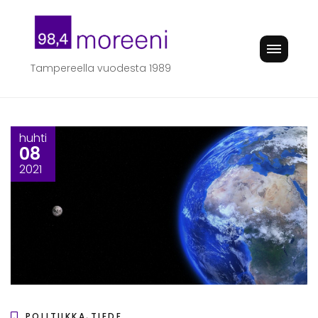
Skip
to
content
Tampereella vuodesta 1989
huhti
08
2021
,
POLITIIKKA
TIEDE