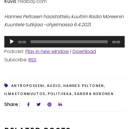
Kuva
: Pixabay.com
Hannes Peltosen haastattelu kuultiin Radio Moreenin
Kuuntele tutkijaa -ohjelmassa 6.4.2021.
Äänitoistin
00:00
00:00
Podcast:
Play in new window
|
Download
Subscribe:
RSS
,
,
,
ANTROPOSEENI
AUDIO
HANNES PELTONEN
,
,
ILMASTONMUUTOS
POLITIIKKA
SANDRA NENONEN
Share :