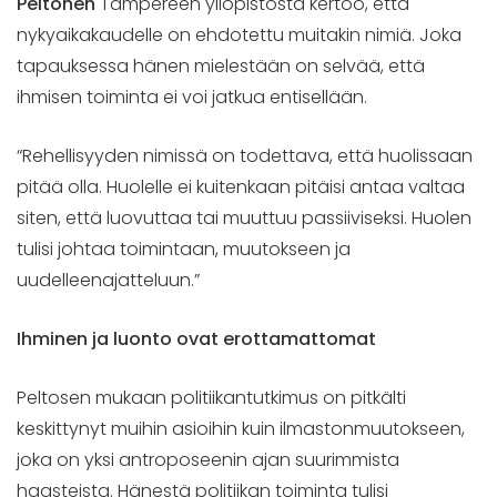
Peltonen
Tampereen yliopistosta kertoo, että
nykyaikakaudelle on ehdotettu muitakin nimiä. Joka
tapauksessa hänen mielestään on selvää, että
ihmisen toiminta ei voi jatkua entisellään.
“Rehellisyyden nimissä on todettava, että huolissaan
pitää olla. Huolelle ei kuitenkaan pitäisi antaa valtaa
siten, että luovuttaa tai muuttuu passiiviseksi. Huolen
tulisi johtaa toimintaan, muutokseen ja
uudelleenajatteluun.”
Ihminen ja luonto ovat erottamattomat
Peltosen mukaan politiikantutkimus on pitkälti
keskittynyt muihin asioihin kuin ilmastonmuutokseen,
joka on yksi antroposeenin ajan suurimmista
haasteista. Hänestä politiikan toiminta tulisi