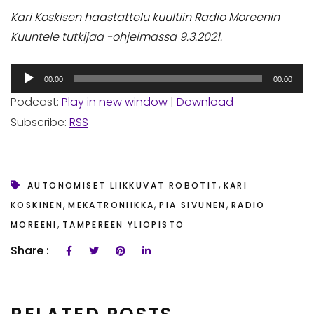
Kari Koskisen haastattelu kuultiin Radio Moreenin
Kuuntele tutkijaa -ohjelmassa 9.3.2021.
Äänitoistin
00:00
00:00
Podcast:
Play in new window
|
Download
Subscribe:
RSS
,
AUTONOMISET LIIKKUVAT ROBOTIT
KARI
,
,
,
KOSKINEN
MEKATRONIIKKA
PIA SIVUNEN
RADIO
,
MOREENI
TAMPEREEN YLIOPISTO
Share :