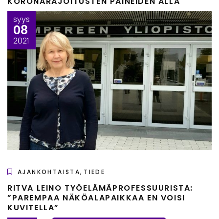
KORONARAJOITUSTEN PAINEIDEN ALLA
syys
08
2021
,
AJANKOHTAISTA
TIEDE
RITVA LEINO TYÖELÄMÄPROFESSUURISTA:
”PAREMPAA NÄKÖALAPAIKKAA EN VOISI
KUVITELLA”