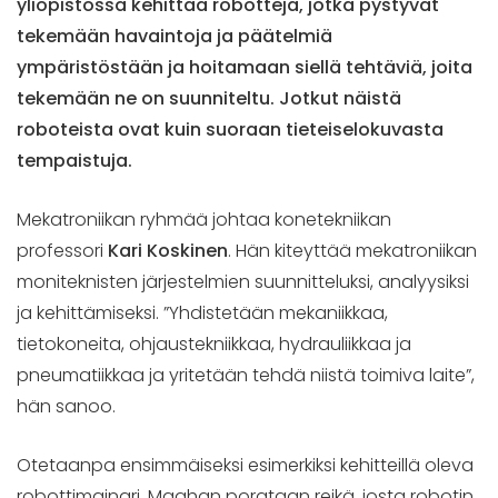
yliopistossa kehittää robotteja, jotka pystyvät
tekemään havaintoja ja päätelmiä
ympäristöstään ja hoitamaan siellä tehtäviä, joita
tekemään ne on suunniteltu. Jotkut näistä
roboteista ovat kuin suoraan tieteiselokuvasta
tempaistuja.
Mekatroniikan ryhmää johtaa konetekniikan
professori
Kari Koskinen
. Hän kiteyttää mekatroniikan
moniteknisten järjestelmien suunnitteluksi, analyysiksi
ja kehittämiseksi. ”Yhdistetään mekaniikkaa,
tietokoneita, ohjaustekniikkaa, hydrauliikkaa ja
pneumatiikkaa ja yritetään tehdä niistä toimiva laite”,
hän sanoo.
Otetaanpa ensimmäiseksi esimerkiksi kehitteillä oleva
robottimainari. Maahan porataan reikä, josta robotin