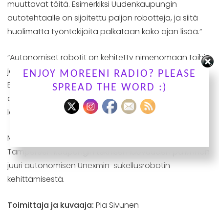
muuttavat töitä. Esimerkiksi Uudenkaupungin
autotehtaalle on sijoitettu paljon robotteja, ja siitä
huolimatta työntekijöitä palkataan koko ajan lisää.”
”Autonomiset robotit on kehitetty nimenomaan töihin,
joita ihmisen ei välttämättä ole mahdollista tehdä.
ENJOY MOREENI RADIO? PLEASE
Esimerkiksi sukellusrobotti tutkii vaarallisia ja ahtaita
SPREAD THE WORD :)
onkaloita, joihin ihmissukeltajia ei voisi turvallisesti
lähettää.”
Mekatroniikan tutkimusryhmä sai tammikuussa
Tampereen kaupungin teknisen luovuuden palkinnon
juuri autonomisen Unexmin-sukellusrobotin
kehittämisestä.
Toimittaja ja kuvaaja:
Pia Sivunen