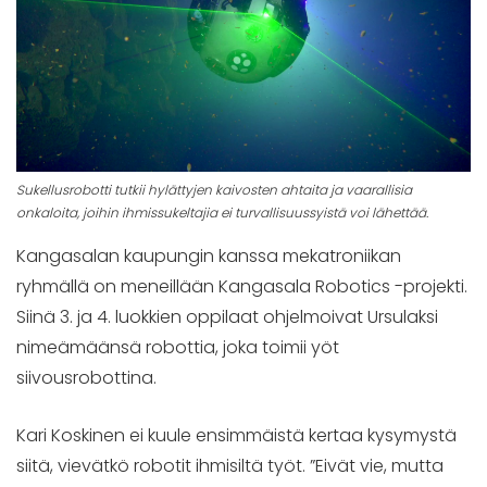
Sukellusrobotti tutkii hylättyjen kaivosten ahtaita ja vaarallisia
onkaloita, joihin ihmissukeltajia ei turvallisuussyistä voi lähettää.
Kangasalan kaupungin kanssa mekatroniikan
ryhmällä on meneillään Kangasala Robotics -projekti.
Siinä 3. ja 4. luokkien oppilaat ohjelmoivat Ursulaksi
nimeämäänsä robottia, joka toimii yöt
siivousrobottina.
Kari Koskinen ei kuule ensimmäistä kertaa kysymystä
siitä, vievätkö robotit ihmisiltä työt. ”Eivät vie, mutta