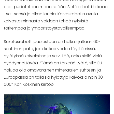
osat pudotetaan maan sisään. Siellä robotti kokoaa
itse itsensä ja alkaa louhia. Kaivosrobotin avulla
kaivostoiminnasta voidaan tehdä nykyistä
tarkempaa ja ympäristöystävällisempää.
Sukellusrobotti puolestaan on halkaisijaltaan 60-
senttinen pallo, joka kulkee veden täyttämissä,
hylätyissä kaivoksissa ja selvittää, onko siellä vielä
hyödynnettävää. ”Tämä on tärkeää työtä, sillä EU
haluaa olla omavarainen mineraalien suhteen, ja
Euroopassa on tällaisia hylättyjä kaivoksia noin 30
000”, Kari Koskinen kertoo.