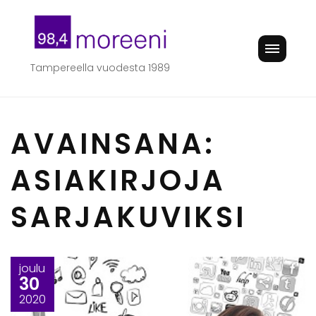
Skip
to
content
Tampereella vuodesta 1989
AVAINSANA:
ASIAKIRJOJA
SARJAKUVIKSI
joulu
30
2020