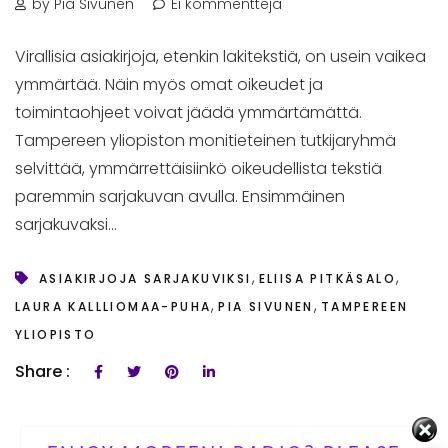
by Pia Sivunen
Ei kommentteja
Virallisia asiakirjoja, etenkin lakitekstiä, on usein vaikea
ymmärtää. Näin myös omat oikeudet ja
toimintaohjeet voivat jäädä ymmärtämättä.
Tampereen yliopiston monitieteinen tutkijaryhmä
selvittää, ymmärrettäisiinkö oikeudellista tekstiä
paremmin sarjakuvan avulla. Ensimmäinen
sarjakuvaksi...
,
,
ASIAKIRJOJA SARJAKUVIKSI
ELIISA PITKÄSALO
,
,
LAURA KALLLIOMAA-PUHA
PIA SIVUNEN
TAMPEREEN
YLIOPISTO
Share :