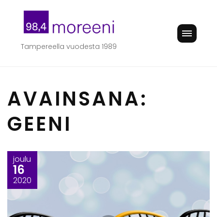
Skip
to
content
Tampereella vuodesta 1989
AVAINSANA:
GEENI
joulu
16
2020