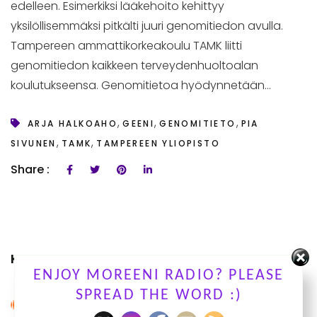
edelleen. Esimerkiksi lääkehoito kehittyy
yksilöllisemmäksi pitkälti juuri genomitiedon avulla.
Tampereen ammattikorkeakoulu TAMK liitti
genomitiedon kaikkeen terveydenhuoltoalan
koulutukseensa. Genomitietoa hyödynnetään...
,
,
,
ARJA HALKOAHO
GEENI
GENOMITIETO
PIA
,
,
SIVUNEN
TAMK
TAMPEREEN YLIOPISTO
Share :
KUUNTELE OHJELMIAMME
ENJOY MOREENI RADIO? PLEASE
SPREAD THE WORD :)