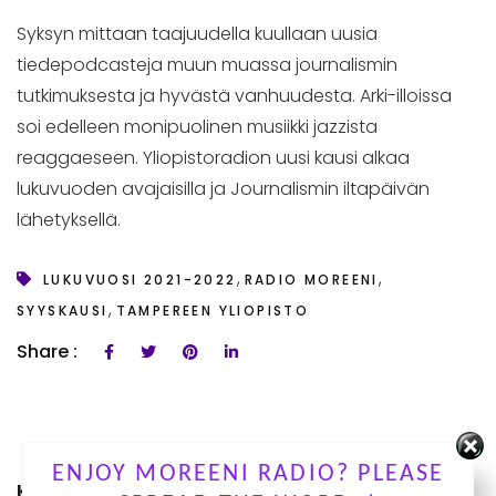
Syksyn mittaan taajuudella kuullaan uusia
tiedepodcasteja muun muassa journalismin
tutkimuksesta ja hyvästä vanhuudesta. Arki-illoissa
soi edelleen monipuolinen musiikki jazzista
reaggaeseen. Yliopistoradion uusi kausi alkaa
lukuvuoden avajaisilla ja Journalismin iltapäivän
lähetyksellä.
,
,
LUKUVUOSI 2021-2022
RADIO MOREENI
,
SYYSKAUSI
TAMPEREEN YLIOPISTO
Share :
ENJOY MOREENI RADIO? PLEASE
KUUNTELE OHJELMIAMME