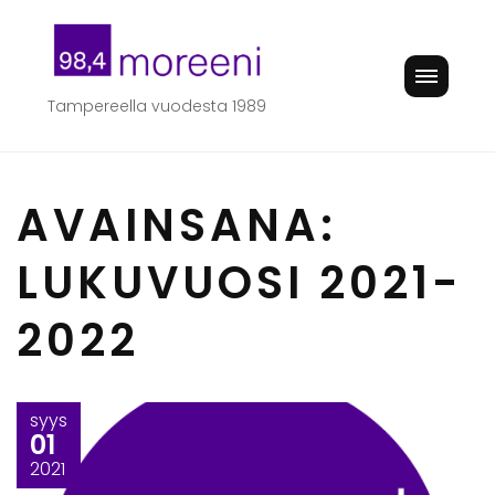
Skip
to
content
Tampereella vuodesta 1989
AVAINSANA:
LUKUVUOSI 2021-
2022
syys
01
2021