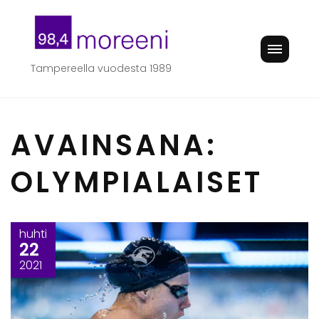
Skip
to
content
Tampereella vuodesta 1989
AVAINSANA:
OLYMPIALAISET
huhti
22
2021