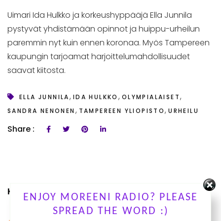
Uimari Ida Hulkko ja korkeushyppääjä Ella Junnila
pystyvät yhdistämään opinnot ja huippu-urheilun
paremmin nyt kuin ennen koronaa. Myös Tampereen
kaupungin tarjoamat harjoittelumahdollisuudet
saavat kiitosta.
,
,
,
ELLA JUNNILA
IDA HULKKO
OLYMPIALAISET
,
,
SANDRA NENONEN
TAMPEREEN YLIOPISTO
URHEILU
Share :
KUUNTELE OHJELMIAMME
ENJOY MOREENI RADIO? PLEASE
SPREAD THE WORD :)