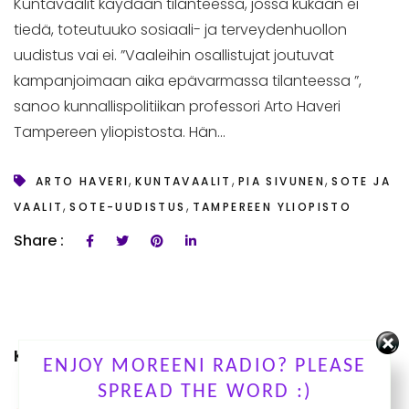
Kuntavaalit käydään tilanteessa, jossa kukaan ei
tiedä, toteutuuko sosiaali- ja terveydenhuollon
uudistus vai ei. ”Vaaleihin osallistujat joutuvat
kampanjoimaan aika epävarmassa tilanteessa ”,
sanoo kunnallispolitiikan professori Arto Haveri
Tampereen yliopistosta. Hän...
,
,
,
ARTO HAVERI
KUNTAVAALIT
PIA SIVUNEN
SOTE JA
,
,
VAALIT
SOTE-UUDISTUS
TAMPEREEN YLIOPISTO
Share :
KUUNTELE OHJELMIAMME
ENJOY MOREENI RADIO? PLEASE
SPREAD THE WORD :)