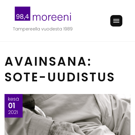
Skip
to
content
Tampereella vuodesta 1989
AVAINSANA:
SOTE-UUDISTUS
kesä
01
2021