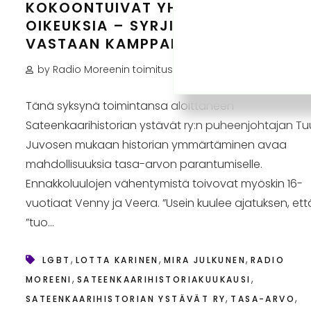
KOKOONTUIVAT YHTEEN JA VAATIV
OIKEUKSIA – SYRJIVIÄ ASENTEITA
VASTAAN KAMPPAILLAAN EDELLEEN
by Radio Moreenin toimitus
Ei kommentteja
Tänä syksynä toimintansa aloittaneen
Sateenkaarihistorian ystävät ry:n puheenjohtajan Tu
Juvosen mukaan historian ymmärtäminen avaa
mahdollisuuksia tasa-arvon parantumiselle.
Ennakkoluulojen vähentymistä toivovat myöskin 16-
vuotiaat Venny ja Veera. ”Usein kuulee ajatuksen, ett
”tuo...
,
,
,
LGBT
LOTTA KARINEN
MIRA JULKUNEN
RADIO
,
,
MOREENI
SATEENKAARIHISTORIAKUUKAUSI
,
,
SATEENKAARIHISTORIAN YSTÄVÄT RY
TASA-ARVO