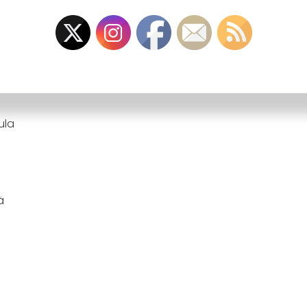
AT
ula
ä