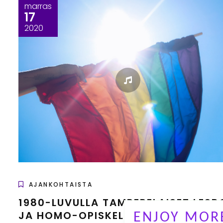
marras
17
2020
AJANKOHTAISTA
1980-LUVULLA TAMPERELAISET LESB
JA HOMO-OPISKELIJANUORET
ENJOY MORE