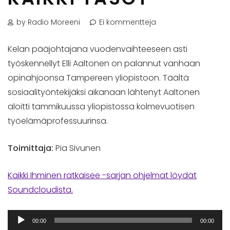
by Radio Moreeni
Ei kommentteja
Kelan pääjohtajana vuodenvaihteeseen asti
työskennellyt Elli Aaltonen on palannut vanhaan
opinahjoonsa Tampereen yliopistoon. Täältä
sosiaalityöntekijäksi aikanaan lähtenyt Aaltonen
aloitti tammikuussa yliopistossa kolmevuotisen
työelämäprofessuurinsa.
Toimittaja:
Pia Sivunen
Kaikki Ihminen ratkaisee -sarjan ohjelmat löydät
Soundcloudista.
Äänitoistin
00:00
00:00