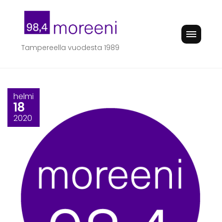
Skip
to
content
Tampereella vuodesta 1989
helmi
18
2020