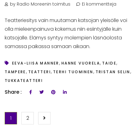
by Radio Moreenin toimitus
Ei kommentteja
Teatteriesitys vain muutaman katsojan yleisölle voi
olla mieleenpainuva kokemus niin esiintyjälle kuin
katsojalle. Elämys syntyy molempien läsnäolosta
samassa paikassa samaan aikaan.
,
,
,
EEVA-LIISA MANNER
HANNE VUORELA
TAIDE
,
,
,
,
TAMPERE
TEATTERI
TERHI TUOMINEN
TRISTAN SELIN
TUKKATEATTERI
Share :
ARTIKKELIEN
1
2
SELAUS