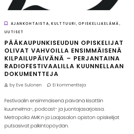
,
,
,
AJANKOHTAISTA
KULTTUURI
OPISKELIJAELÄMÄ
UUTISET
PÄÄKAUPUNKISEUDUN OPISKELIJAT
OLIVAT VAHVOILLA ENSIMMÄISENÄ
KILPAILUPÄIVÄNÄ – PERJANTAINA
RADIOFESTIVAALILLA KUUNNELLAAN
DOKUMENTTEJA
by Eve Sulonen
Ei kommentteja
Festivaalin ensimmäisenä päivänä kisattiin
kuunnelma-, podcast- ja juontajasarjoissa.
Metropolia AMK:n ja Laajasalon opiston opiskelijat
putsasivat palkintopöydän.