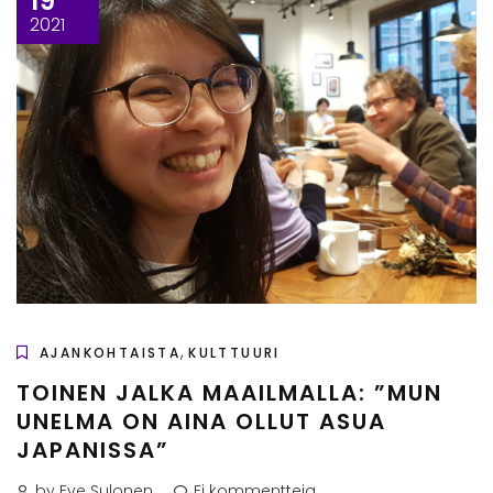
19
2021
,
AJANKOHTAISTA
KULTTUURI
TOINEN JALKA MAAILMALLA: ”MUN
UNELMA ON AINA OLLUT ASUA
JAPANISSA”
by Eve Sulonen
Ei kommentteja