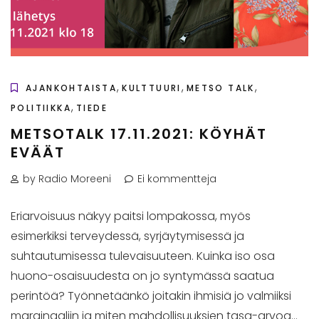
,
,
,
AJANKOHTAISTA
KULTTUURI
METSO TALK
,
POLITIIKKA
TIEDE
METSOTALK 17.11.2021: KÖYHÄT
EVÄÄT
by Radio Moreeni
Ei kommentteja
Eriarvoisuus näkyy paitsi lompakossa, myös
esimerkiksi terveydessä, syrjäytymisessä ja
suhtautumisessa tulevaisuuteen. Kuinka iso osa
huono-osaisuudesta on jo syntymässä saatua
perintöä? Työnnetäänkö joitakin ihmisiä jo valmiiksi
marginaaliin ja miten mahdollisuuksien tasa-arvoa...