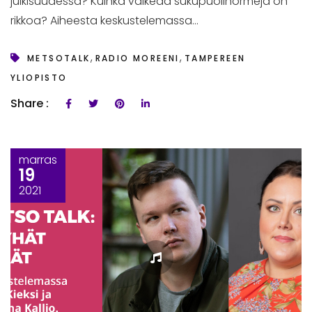
julkisuudessa? Kuinka vaikeaa sukupuolinormeja on
rikkoa? Aiheesta keskustelemassa...
,
,
METSOTALK
RADIO MOREENI
TAMPEREEN
YLIOPISTO
Share :
marras
19
2021