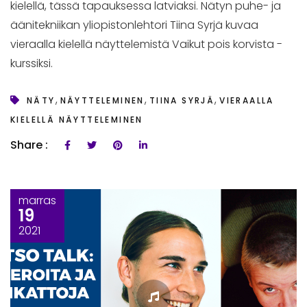
kielellä, tässä tapauksessa latviaksi. Nätyn puhe- ja
äänitekniikan yliopistonlehtori Tiina Syrjä kuvaa
vieraalla kielellä näyttelemistä Vaikut pois korvista -
kurssiksi.
,
,
,
NÄTY
NÄYTTELEMINEN
TIINA SYRJÄ
VIERAALLA
KIELELLÄ NÄYTTELEMINEN
Share :
marras
19
2021