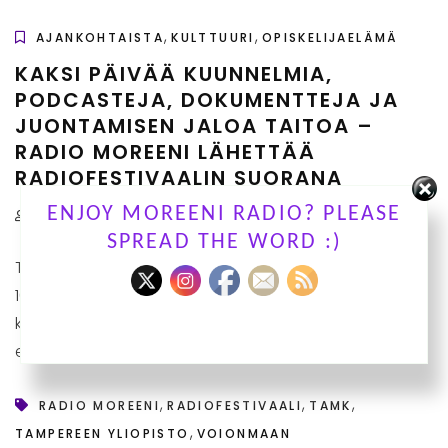
,
,
AJANKOHTAISTA
KULTTUURI
OPISKELIJAELÄMÄ
KAKSI PÄIVÄÄ KUUNNELMIA,
PODCASTEJA, DOKUMENTTEJA JA
JUONTAMISEN JALOA TAITOA –
RADIO MOREENI LÄHETTÄÄ
RADIOFESTIVAALIN SUORANA
ENJOY MOREENI RADIO? PLEASE
by Eve Sulonen
Ei kommentteja
SPREAD THE WORD :)
Tapahtumassa kilpaillaan neljässä eri sarjassa 15.–
16.4. Media-alan opiskelijoille suunnattu
kaksipäiväinen festivaali järjestetään tällä kertaa
etänä.
,
,
,
RADIO MOREENI
RADIOFESTIVAALI
TAMK
,
TAMPEREEN YLIOPISTO
VOIONMAAN