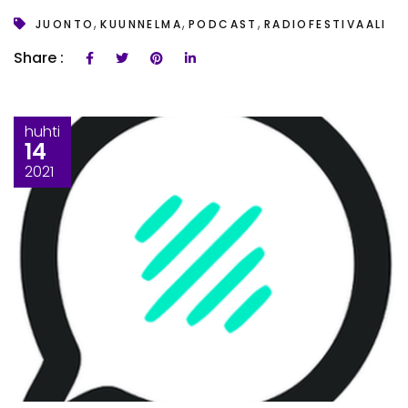
,
,
,
JUONTO
KUUNNELMA
PODCAST
RADIOFESTIVAALI
Share :
huhti
14
2021