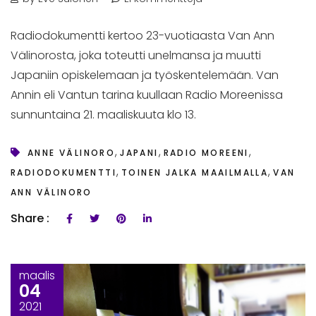
Radiodokumentti kertoo 23-vuotiaasta Van Ann
Välinorosta, joka toteutti unelmansa ja muutti
Japaniin opiskelemaan ja työskentelemään. Van
Annin eli Vantun tarina kuullaan Radio Moreenissa
sunnuntaina 21. maaliskuuta klo 13.
,
,
,
ANNE VÄLINORO
JAPANI
RADIO MOREENI
,
,
RADIODOKUMENTTI
TOINEN JALKA MAAILMALLA
VAN
ANN VÄLINORO
Share :
maalis
04
2021