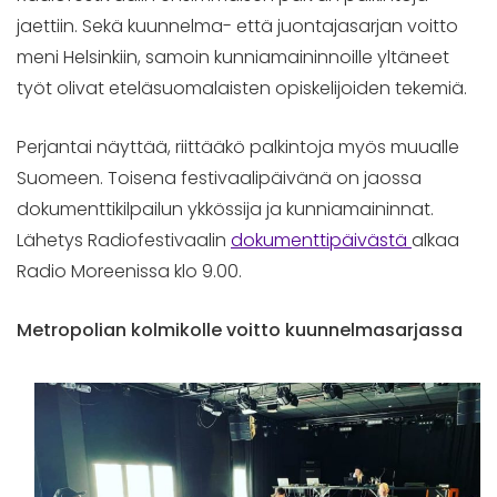
jaettiin. Sekä kuunnelma- että juontajasarjan voitto
meni Helsinkiin, samoin kunniamaininnoille yltäneet
työt olivat eteläsuomalaisten opiskelijoiden tekemiä.
Perjantai näyttää, riittääkö palkintoja myös muualle
Suomeen. Toisena festivaalipäivänä on jaossa
dokumenttikilpailun ykkössija ja kunniamaininnat.
Lähetys Radiofestivaalin
dokumenttipäivästä
alkaa
Radio Moreenissa klo 9.00.
Metropolian kolmikolle voitto kuunnelmasarjassa