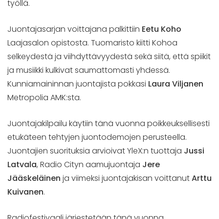
työllä.
Juontajasarjan voittajana palkittiin
Eetu Koho
Laajasalon opistosta. Tuomaristo kiitti Kohoa
selkeydestä ja viihdyttävyydestä sekä siitä, että spiikit
ja musiikki kulkivat saumattomasti yhdessä.
Kunniamaininnan juontajista pokkasi
Laura Viljanen
Metropolia AMK:sta.
Juontajakilpailu käytiin tänä vuonna poikkeuksellisesti
etukäteen tehtyjen juontodemojen perusteella.
Juontajien suorituksia arvioivat YleX:n tuottaja
Jussi
Latvala
, Radio Cityn aamujuontaja
Jere
Jääskeläinen
ja viimeksi juontajakisan voittanut
Arttu
Kuivanen
.
Radiofestivaali järjestetään tänä vuonna