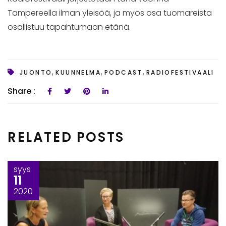
Tampereella ilman yleisöä, ja myös osa tuomareista
osallistuu tapahtumaan etänä.
,
,
,
JUONTO
KUUNNELMA
PODCAST
RADIOFESTIVAALI
Share :
RELATED POSTS
syys
11
2020