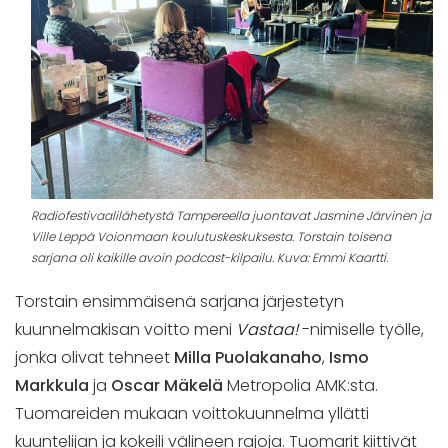
Radiofestivaalilähetystä Tampereella juontavat Jasmine Järvinen ja
Ville Leppä Voionmaan koulutuskeskuksesta. Torstain toisena
sarjana oli kaikille avoin podcast-kilpailu. Kuva: Emmi Kaartti.
Torstain ensimmäisenä sarjana järjestetyn
kuunnelmakisan voitto meni
Vastaa!
-nimiselle työlle,
jonka olivat tehneet
Milla Puolakanaho
,
Ismo
Markkula
ja
Oscar Mäkelä
Metropolia AMK:sta.
Tuomareiden mukaan voittokuunnelma yllätti
kuuntelijan ja kokeili välineen rajoja. Tuomarit kiittivät