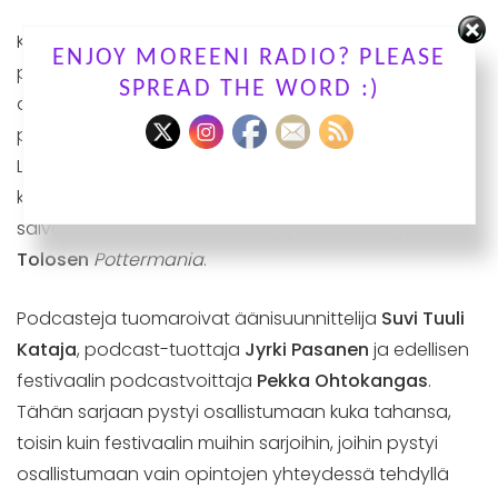
Kuunnelmasarjassa tuomaroinut Timo Metsäjoki
ENJOY MOREENI RADIO? PLEASE
palkittiin parhaana podcast-sarjassa. Tuomarit
SPREAD THE WORD :)
arvostivat
Vankileirien saaristo – vaiettu historia
-
podcastin aihevalintaa ja raikasta käsittelytapaa.
Lisäksi äänisuunnittelu tuki tuomareiden mukaan
kerrontaa ja vei sitä eteenpäin. Kunniamaininnan
saivat
Jaana Jääskeläisen
Myyttinen maa
ja
Elli
Tolosen
Pottermania
.
Podcasteja tuomaroivat äänisuunnittelija
Suvi Tuuli
Kataja
, podcast-tuottaja
Jyrki Pasanen
ja edellisen
festivaalin podcastvoittaja
Pekka Ohtokangas
.
Tähän sarjaan pystyi osallistumaan kuka tahansa,
toisin kuin festivaalin muihin sarjoihin, joihin pystyi
osallistumaan vain opintojen yhteydessä tehdyllä