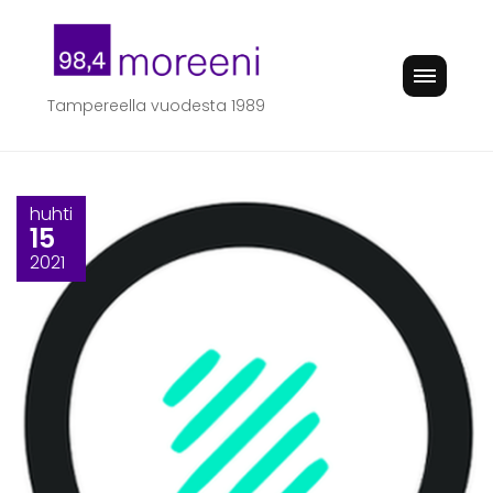
Skip
to
content
Tampereella vuodesta 1989
huhti
15
2021