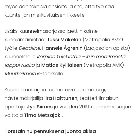
myös ääniteknisiä ansioita ja sitä, että työ saa
kuuntelijan mielikuvituksen liikkeelle.
Lisäksi kuunnelmasarjassa jaettiin kolme
kunniamainintaa:
Jussi Mäkelän
(Metropolia AMK)
työlle
Deadline
,
Hannele Ågrenin
(Laajasalon opisto)
kuunnelmalle
Korpien kuiskintaa – kun maailmasta
loppui ruoka
ja
Matias Kylliäisen
(Metropolia AMK)
Muuttoilmoitus
-teokselle.
Kuunnelmasarjaa tuomaroivat dramaturgi,
näytelmäkirjailija
Iira Halttunen
, teatteri-ilmaisun
opettaja
Jyri Siimes
ja vuoden 2019 kuunnelmasarjan
voittaja
Timo Metsäjoki.
Torstain huipennuksena juontajakisa