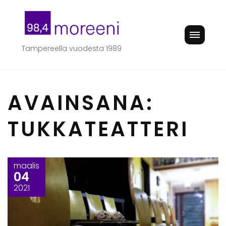
Skip
to
content
Tampereella vuodesta 1989
AVAINSANA:
TUKKATEATTERI
maalis
04
2021