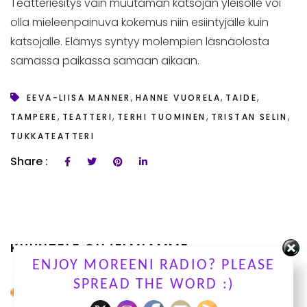
Teatteriesitys vain muutaman katsojan yleisölle voi
olla mieleenpainuva kokemus niin esiintyjälle kuin
katsojalle. Elämys syntyy molempien läsnäolosta
samassa paikassa samaan aikaan.
,
,
,
EEVA-LIISA MANNER
HANNE VUORELA
TAIDE
,
,
,
,
TAMPERE
TEATTERI
TERHI TUOMINEN
TRISTAN SELIN
TUKKATEATTERI
Share :
KUUNTELE OHJELMIAMME
ENJOY MOREENI RADIO? PLEASE
SPREAD THE WORD :)