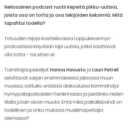
Neliosainen podcast ruotii kepeitä pikku-uutisia,
joista osa on totta ja osa tekijöiden keksimiä. Mitä
tapahtui todella?
Totuuden rajoja koettelevassa Loppukevennys-
podcastissa käydään läpi uutisia, jotka saattavat
olla totta – tai sitten ei.
Toimittajaopiskelijat
Hanna Havusto
ja
Lauri Petrell
selvittävät sarjan ensimmäisessä jaksossa muun
muassa, sattuiko eräässä alakoulussa kömmähdys
hymypoikapatsaiden hankinnassa ja jaettiinko niiden
tilalla jotain aivan muuta. Entä mikä paikallisbändi on
todellinen ja onko mukavia musiikinopettajia
olemassa?