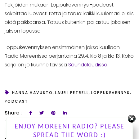
Tekijöiden mukaan Loppukevennys -podcast
sekoittaa luovasti totta ja tarua: kaikki kuulemasi ei siis
pidä paikkaansa. Totuus kuitenkin paljastuu jokaisen
jakson lopussa.
Loppukevennyksen ensimmäinen jakso kuullaan
Radio Moreenissa perjantaina 29.4. klo 8 ja klo 13. Koko
sarja on jo kuunneltavissa
Soundcloudissa
.
,
,
,
HANNA HAVUSTO
LAURI PETRELL
LOPPUKEVENNYS
PODCAST
Share :
ENJOY MOREENI RADIO? PLEASE
SPREAD THE WORD :)