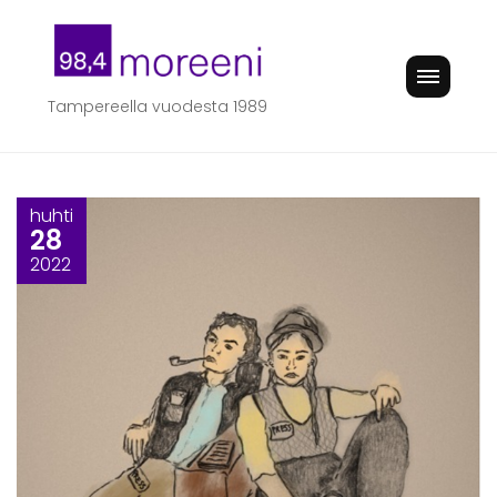
Skip
to
content
Tampereella vuodesta 1989
huhti
28
2022