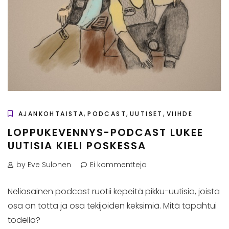
,
,
,
AJANKOHTAISTA
PODCAST
UUTISET
VIIHDE
LOPPUKEVENNYS-PODCAST LUKEE
UUTISIA KIELI POSKESSA
by Eve Sulonen
Ei kommentteja
Neliosainen podcast ruotii kepeitä pikku-uutisia, joista
osa on totta ja osa tekijöiden keksimiä. Mitä tapahtui
todella?