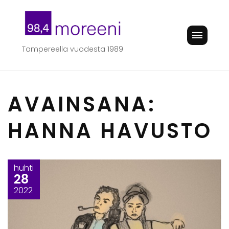
Skip
to
content
Tampereella vuodesta 1989
AVAINSANA:
HANNA HAVUSTO
huhti
28
2022