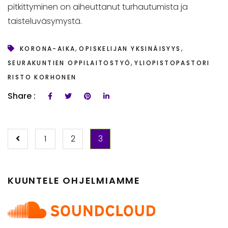
pitkittyminen on aiheuttanut turhautumista ja
taisteluväsymystä.
,
,
KORONA-AIKA
OPISKELIJAN YKSINÄISYYS
,
SEURAKUNTIEN OPPILAITOSTYÖ
YLIOPISTOPASTORI
RISTO KORHONEN
Share :
ARTIKKELIEN
1
2
3
SELAUS
KUUNTELE OHJELMIAMME