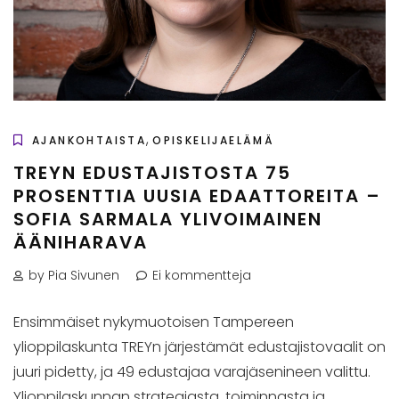
,
AJANKOHTAISTA
OPISKELIJAELÄMÄ
TREYN EDUSTAJISTOSTA 75
PROSENTTIA UUSIA EDAATTOREITA –
SOFIA SARMALA YLIVOIMAINEN
ÄÄNIHARAVA
by Pia Sivunen
Ei kommentteja
Ensimmäiset nykymuotoisen Tampereen
ylioppilaskunta TREYn järjestämät edustajistovaalit on
juuri pidetty, ja 49 edustajaa varajäsenineen valittu.
Ylioppilaskunnan strategiasta, toiminnasta ja