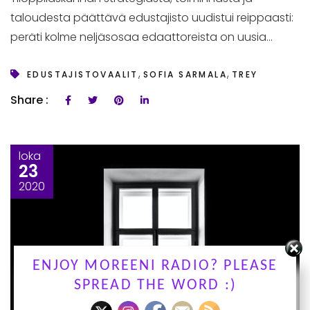
taloudesta päättävä edustajisto uudistui reippaasti:
peräti kolme neljäsosaa edaattoreista on uusia...
,
,
EDUSTAJISTOVAALIT
SOFIA SARMALA
TREY
Share :
loka
23
2020
ENJOY MOREENI RADIO? PLEASE
SPREAD THE WORD :)