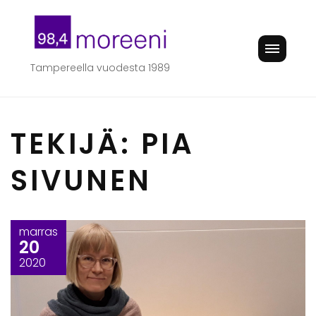
Skip
to
content
Tampereella vuodesta 1989
TEKIJÄ:
PIA
SIVUNEN
marras
20
2020