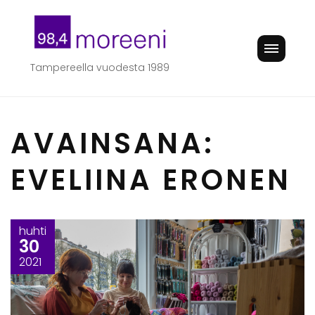
Skip
to
content
Tampereella vuodesta 1989
AVAINSANA:
EVELIINA ERONEN
huhti
30
2021