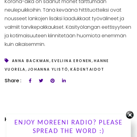
Korona-aika on saanut monet tarttumaan
neulepuikkoihin. Tänä keväänä hittituotteiksi ovat
nousseet lankojen lisäksi laadukkaat työvälineet ja
valmiit tarvikepakkaukset. Käsityölangan eettisyyteen
ja kotimaisuuteen kiinnitetään huomiota enemmän
kuin aikaisemmin.
,
,
ANNA BACKMAN
EVELIINA ERONEN
HANNE
,
,
VUORELA
JOHANNA YLISTÖ
KÄDENTAIDOT
Share :
KUUNTELE OHJELMIAMME
ENJOY MOREENI RADIO? PLEASE
SPREAD THE WORD :)