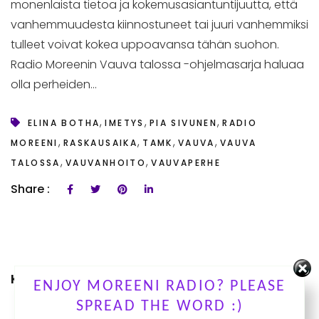
monenlaista tietoa ja kokemusasiantuntijuutta, että
vanhemmuudesta kiinnostuneet tai juuri vanhemmiksi
tulleet voivat kokea uppoavansa tähän suohon.
Radio Moreenin Vauva talossa -ohjelmasarja haluaa
olla perheiden...
,
,
,
ELINA BOTHA
IMETYS
PIA SIVUNEN
RADIO
,
,
,
,
MOREENI
RASKAUSAIKA
TAMK
VAUVA
VAUVA
,
,
TALOSSA
VAUVANHOITO
VAUVAPERHE
Share :
KUUNTELE OHJELMIAMME
ENJOY MOREENI RADIO? PLEASE
SPREAD THE WORD :)