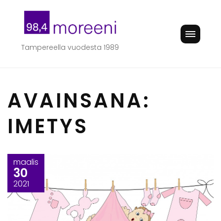
Skip
to
content
Tampereella vuodesta 1989
AVAINSANA:
IMETYS
maalis
30
2021