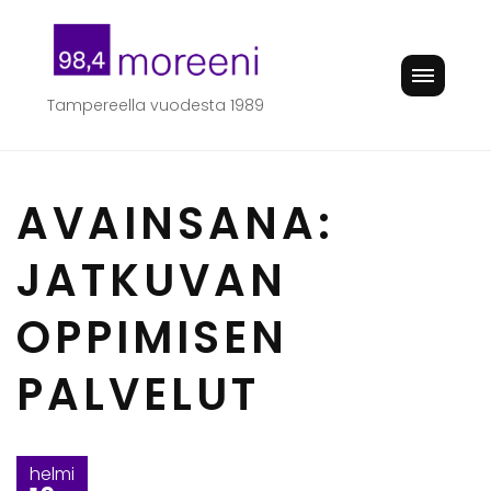
Skip
to
content
Tampereella vuodesta 1989
AVAINSANA:
JATKUVAN
OPPIMISEN
PALVELUT
helmi