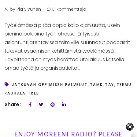
by Pia Sivunen
Ei kommentteja
Työelämässä pitää oppia koko ajan uutta, usein
pieninä palasina työn ohessa. Erityisesti
asiantuntijatehtävissä toimiville suunnatut podcastit
tukevat osaamisen kehittämistä työelämässä.
Tavoitteena on myös herättää uteliaisuus katsella
omaa työtä ja organisaatioita...
,
,
,
JATKUVAN OPPIMISEN PALVELUT
TAMK
TAY
TEEMU
,
RAUHALA
TREE
Share :
ENJOY MOREENI RADIO? PLEASE