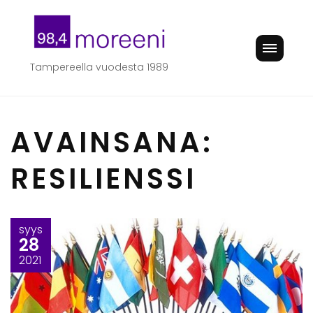
Skip
to
content
Tampereella vuodesta 1989
AVAINSANA:
RESILIENSSI
syys
28
2021