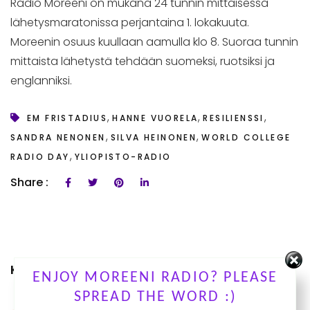
Radio Moreeni on mukana 24 tunnin mittaisessa
lähetysmaratonissa perjantaina 1. lokakuuta.
Moreenin osuus kuullaan aamulla klo 8. Suoraa tunnin
mittaista lähetystä tehdään suomeksi, ruotsiksi ja
englanniksi.
,
,
,
EM FRISTADIUS
HANNE VUORELA
RESILIENSSI
,
,
SANDRA NENONEN
SILVA HEINONEN
WORLD COLLEGE
,
RADIO DAY
YLIOPISTO-RADIO
Share :
KUUNTELE OHJELMIAMME
ENJOY MOREENI RADIO? PLEASE
SPREAD THE WORD :)