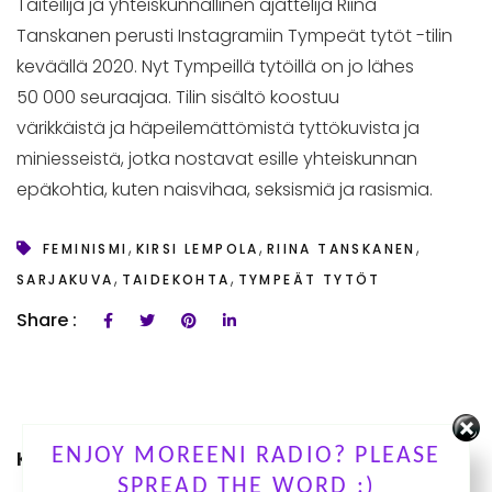
Taiteilija ja yhteiskunnallinen ajattelija Riina
Tanskanen perusti Instagramiin Tympeät tytöt -tilin
keväällä 2020. Nyt Tympeillä tytöillä on jo lähes
50 000 seuraajaa. Tilin sisältö koostuu
värikkäistä ja häpeilemättömistä tyttökuvista ja
miniesseistä, jotka nostavat esille yhteiskunnan
epäkohtia, kuten naisvihaa, seksismiä ja rasismia.
,
,
,
FEMINISMI
KIRSI LEMPOLA
RIINA TANSKANEN
,
,
SARJAKUVA
TAIDEKOHTA
TYMPEÄT TYTÖT
Share :
ENJOY MOREENI RADIO? PLEASE
KUUNTELE OHJELMIAMME
SPREAD THE WORD :)