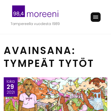
Skip
to
content
Tampereella vuodesta 1989
AVAINSANA:
TYMPEÄT TYTÖT
loka
29
2021