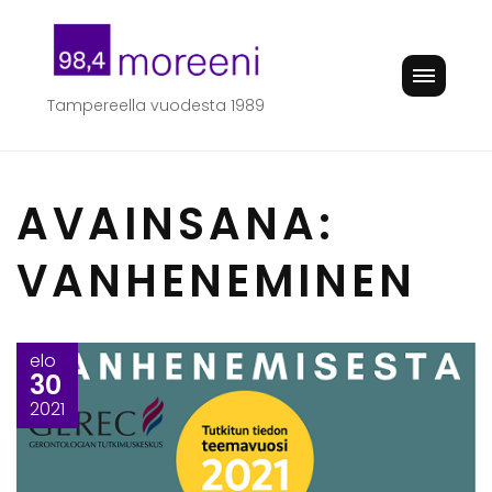
Skip
to
content
Tampereella vuodesta 1989
AVAINSANA:
VANHENEMINEN
elo
30
2021