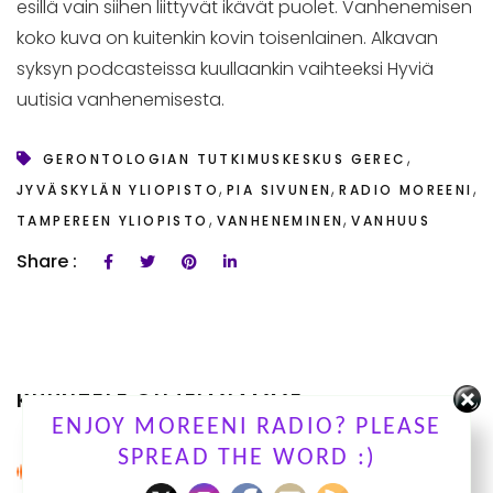
esillä vain siihen liittyvät ikävät puolet. Vanhenemisen
koko kuva on kuitenkin kovin toisenlainen. Alkavan
syksyn podcasteissa kuullaankin vaihteeksi Hyviä
uutisia vanhenemisesta.
,
GERONTOLOGIAN TUTKIMUSKESKUS GEREC
,
,
,
JYVÄSKYLÄN YLIOPISTO
PIA SIVUNEN
RADIO MOREENI
,
,
TAMPEREEN YLIOPISTO
VANHENEMINEN
VANHUUS
Share :
KUUNTELE OHJELMIAMME
ENJOY MOREENI RADIO? PLEASE
SPREAD THE WORD :)