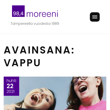
Skip
to
content
Tampereella vuodesta 1989
AVAINSANA:
VAPPU
huhti
22
2021