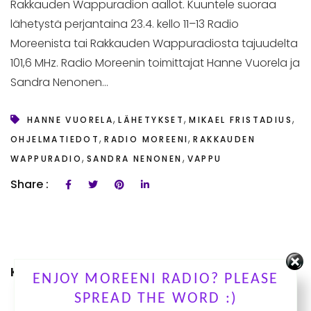
Rakkauden Wappuradion aallot. Kuuntele suoraa
lähetystä perjantaina 23.4. kello 11–13 Radio
Moreenista tai Rakkauden Wappuradiosta tajuudelta
101,6 MHz. Radio Moreenin toimittajat Hanne Vuorela ja
Sandra Nenonen...
,
,
,
HANNE VUORELA
LÄHETYKSET
MIKAEL FRISTADIUS
,
,
OHJELMATIEDOT
RADIO MOREENI
RAKKAUDEN
,
,
WAPPURADIO
SANDRA NENONEN
VAPPU
Share :
KUUNTELE OHJELMIAMME
ENJOY MOREENI RADIO? PLEASE
SPREAD THE WORD :)