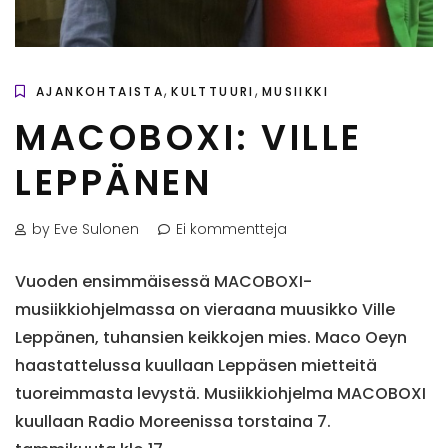
,
,
AJANKOHTAISTA
KULTTUURI
MUSIIKKI
MACOBOXI: VILLE
LEPPÄNEN
by Eve Sulonen
Ei kommentteja
Vuoden ensimmäisessä MACOBOXI-
musiikkiohjelmassa on vieraana muusikko Ville
Leppänen, tuhansien keikkojen mies. Maco Oeyn
haastattelussa kuullaan Leppäsen mietteitä
tuoreimmasta levystä.
Musiikkiohjelma MACOBOXI
kuullaan Radio Moreenissa torstaina 7.