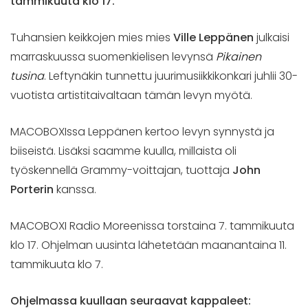
tammikuuta klo 17.
Tuhansien keikkojen mies mies
Ville Leppänen
julkaisi
marraskuussa suomenkielisen levynsä
Pikainen
tusina
. Leftynäkin tunnettu juurimusiikkikonkari juhlii 30-
vuotista artistitaivaltaan tämän levyn myötä.
MACOBOXIssa Leppänen kertoo levyn synnystä ja
biiseistä. Lisäksi saamme kuulla, millaista oli
työskennellä Grammy-voittajan, tuottaja
John
Porterin
kanssa.
MACOBOXI Radio Moreenissa torstaina 7. tammikuuta
klo 17. Ohjelman uusinta lähetetään maanantaina 11.
tammikuuta klo 7.
Ohjelmassa kuullaan seuraavat kappaleet: