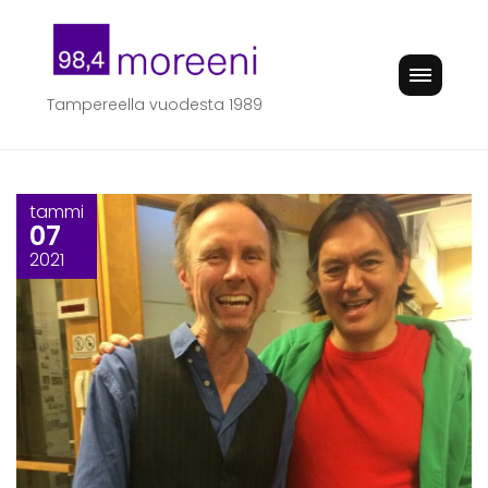
Skip
to
content
Tampereella vuodesta 1989
tammi
07
2021