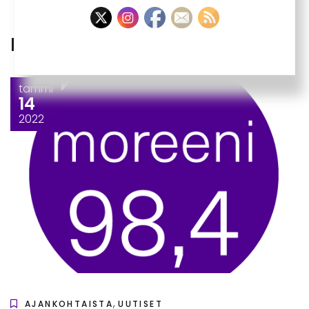
RELATED POSTS
tammi
14
2022
,
AJANKOHTAISTA
UUTISET