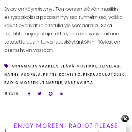
Syksy on käynnistynyt Tampereen elävän musiikin
esityspaikoissa pääosin hyvissä tunnelmissa, vaikka
keikat pyörivät rajoitetulla yleisömäärällä. Sekä
tapahtumajärjestäjät että yleisö on syksyn aikana
totutettu uusiin turvallisuuskäytäntöihin. “Keikat on
otettu hyvin vastaan...
,
,
,
ANNAMAIJA SAARELA
ELÄVÄ MUSIIKKI
GLIVELAB
,
,
,
HANNE VUORELA
PIITSE KOIVISTO
PIKKUJOULUT2020
,
,
RADIO MOREENI
TAMPERE
VASTAVIRTA
Share :
ENJOY MOREENI RADIO? PLEASE
KUUNTELE OHJELMIAMME