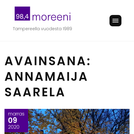
Skip
to
content
Tampereella vuodesta 1989
AVAINSANA:
ANNAMAIJA
SAARELA
marras
09
2020