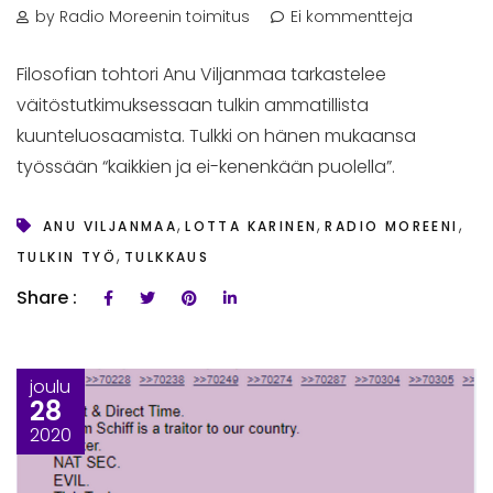
by Radio Moreenin toimitus
Ei kommentteja
Filosofian tohtori Anu Viljanmaa tarkastelee
väitöstutkimuksessaan tulkin ammatillista
kuunteluosaamista. Tulkki on hänen mukaansa
työssään “kaikkien ja ei-kenenkään puolella”.
,
,
,
ANU VILJANMAA
LOTTA KARINEN
RADIO MOREENI
,
TULKIN TYÖ
TULKKAUS
Share :
joulu
28
2020