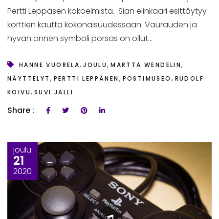
Pertti Leppäsen kokoelmista. Sian elinkaari esittäytyy
korttien kautta kokonaisuudessaan: Vaurauden ja
hyvän onnen symboli porsas on ollut...
,
,
,
HANNE VUORELA
JOULU
MARTTA WENDELIN
,
,
,
NÄYTTELYT
PERTTI LEPPÄNEN
POSTIMUSEO
RUDOLF
,
KOIVU
SUVI JALLI
Share :
joulu
21
2020