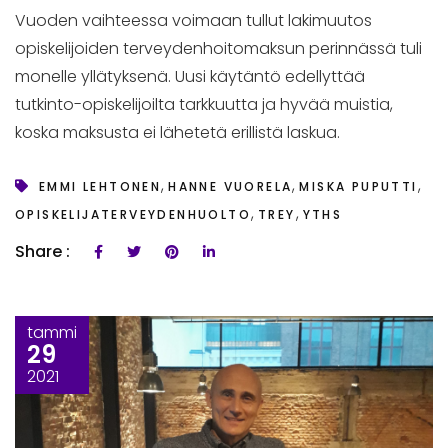
Vuoden vaihteessa voimaan tullut lakimuutos
opiskelijoiden terveydenhoitomaksun perinnässä tuli
monelle yllätyksenä. Uusi käytäntö edellyttää
tutkinto-opiskelijoilta tarkkuutta ja hyvää muistia,
koska maksusta ei lähetetä erillistä laskua.
,
,
,
EMMI LEHTONEN
HANNE VUORELA
MISKA PUPUTTI
,
,
OPISKELIJATERVEYDENHUOLTO
TREY
YTHS
Share :
tammi
29
2021