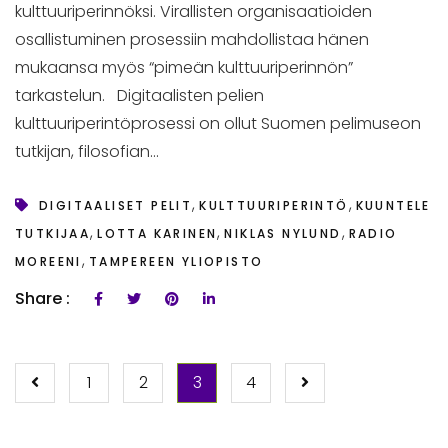
kulttuuriperinnöksi. Virallisten organisaatioiden
osallistuminen prosessiin mahdollistaa hänen
mukaansa myös “pimeän kulttuuriperinnön”
tarkastelun. Digitaalisten pelien
kulttuuriperintöprosessi on ollut Suomen pelimuseon
tutkijan, filosofian...
,
,
DIGITAALISET PELIT
KULTTUURIPERINTÖ
KUUNTELE
,
,
,
TUTKIJAA
LOTTA KARINEN
NIKLAS NYLUND
RADIO
,
MOREENI
TAMPEREEN YLIOPISTO
Share :
ARTIKKELIEN
1
2
3
4
SELAUS