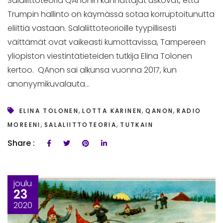
Salaliittoteoria QAnonin kannattajat uskovat, että
Trumpin hallinto on käymässä sotaa korruptoitunutta
eliittiä vastaan. Salaliittoteorioille tyypillisesti
väittämät ovat vaikeasti kumottavissa, Tampereen
yliopiston viestintätieteiden tutkija Elina Tolonen
kertoo. QAnon sai alkunsa vuonna 2017, kun
anonyymikuvalauta...
,
,
,
ELINA TOLONEN
LOTTA KARINEN
QANON
RADIO
,
,
MOREENI
SALALIITTOTEORIA
TUTKAIN
Share :
joulu
23
2020