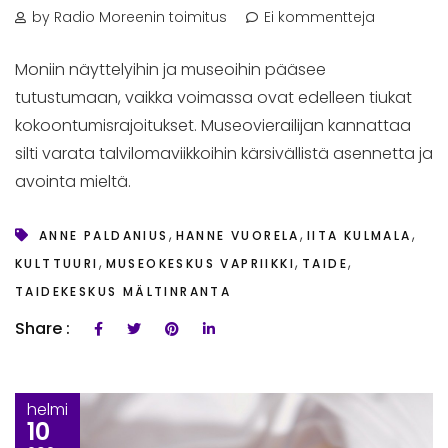
by Radio Moreenin toimitus
Ei kommentteja
Moniin näyttelyihin ja museoihin pääsee
tutustumaan, vaikka voimassa ovat edelleen tiukat
kokoontumisrajoitukset. Museovierailijan kannattaa
silti varata talvilomaviikkoihin kärsivällistä asennetta ja
avointa mieltä.
,
,
,
ANNE PALDANIUS
HANNE VUORELA
IITA KULMALA
,
,
,
KULTTUURI
MUSEOKESKUS VAPRIIKKI
TAIDE
TAIDEKESKUS MÄLTINRANTA
Share :
helmi
10