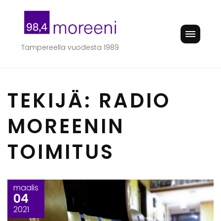
Skip
to
content
Tampereella vuodesta 1989
TEKIJÄ:
RADIO
MOREENIN
TOIMITUS
maalis
04
2021