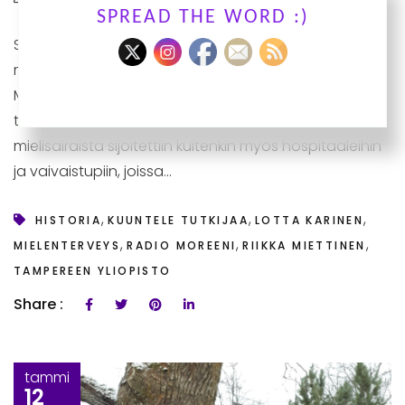
SPREAD THE WORD :)
Suku ja perhe olivat ensisijaisesti vastuussa
mielisairaan hoidosta uuden ajan alussa.
Mielisairauksien hoidon karuun historiaan perehtynyt
tutkijatohtori Riikka Miettinen kertoo, että osa
mielisairaista sijoitettiin kuitenkin myös hospitaaleihin
ja vaivaistupiin, joissa...
,
,
,
HISTORIA
KUUNTELE TUTKIJAA
LOTTA KARINEN
,
,
,
MIELENTERVEYS
RADIO MOREENI
RIIKKA MIETTINEN
TAMPEREEN YLIOPISTO
Share :
tammi
12