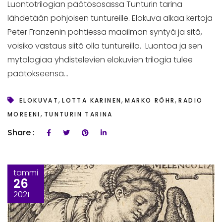
Luontotrilogian päätösosassa Tunturin tarina
lähdetään pohjoisen tuntureille. Elokuva alkaa kertoja
Peter Franzenin pohtiessa maailman syntyä ja sitä,
voisiko vastaus siitä olla tuntureilla. Luontoa ja sen
mytologiaa yhdistelevien elokuvien trilogia tulee
päätökseensä...
,
,
,
ELOKUVAT
LOTTA KARINEN
MARKO RÖHR
RADIO
,
MOREENI
TUNTURIN TARINA
Share :
tammi
26
2021