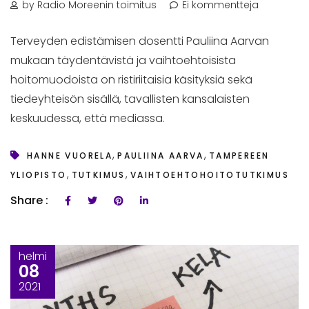
by Radio Moreenin toimitus
Ei kommentteja
Terveyden edistämisen dosentti Pauliina Aarvan
mukaan täydentävistä ja vaihtoehtoisista
hoitomuodoista on ristiriitaisia käsityksiä sekä
tiedeyhteisön sisällä, tavallisten kansalaisten
keskuudessa, että mediassa.
,
,
HANNE VUORELA
PAULIINA AARVA
TAMPEREEN
,
,
YLIOPISTO
TUTKIMUS
VAIHTOEHTOHOITOTUTKIMUS
Share :
helmi
08
2021