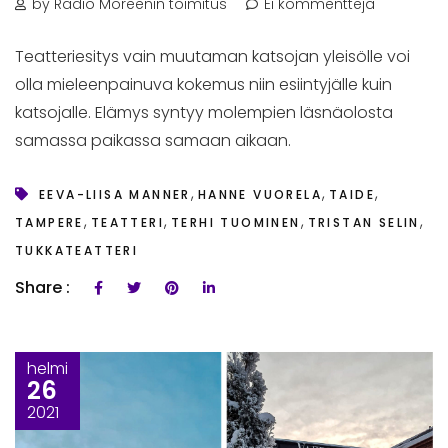
by Radio Moreenin toimitus
Ei kommentteja
Teatteriesitys vain muutaman katsojan yleisölle voi
olla mieleenpainuva kokemus niin esiintyjälle kuin
katsojalle. Elämys syntyy molempien läsnäolosta
samassa paikassa samaan aikaan.
,
,
,
EEVA-LIISA MANNER
HANNE VUORELA
TAIDE
,
,
,
,
TAMPERE
TEATTERI
TERHI TUOMINEN
TRISTAN SELIN
TUKKATEATTERI
Share :
helmi
26
2021