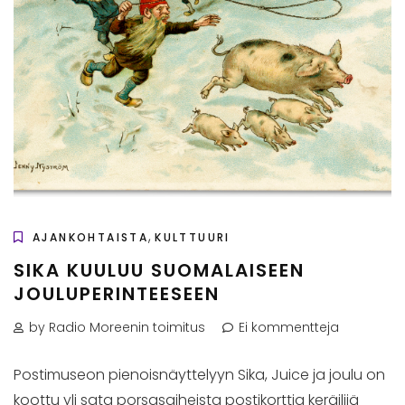
,
AJANKOHTAISTA
KULTTUURI
SIKA KUULUU SUOMALAISEEN
JOULUPERINTEESEEN
by Radio Moreenin toimitus
Ei kommentteja
Postimuseon pienoisnäyttelyyn Sika, Juice ja joulu on
koottu yli sata porsasaiheista postikorttia keräilijä